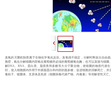
臭氧的灭菌机制类属于生物化学氧化反应。臭氧很不稳定，分解时释放出自由基
胞壁，氧化分解细菌内部氧化葡萄糖所必须的葡萄糖氧化酶；也可以直接与细菌
解DNA、RNA、蛋白质、脂质类和多糖等大分子聚合物，使细菌的物质代谢
织，侵入细胞膜内作用于外膜脂蛋白和内部的脂多糖，促进细胞的溶解死亡，并
毒粒子、噬菌体、支原体及热原（细菌病毒代谢产物、内毒素）等溶解变性灭亡