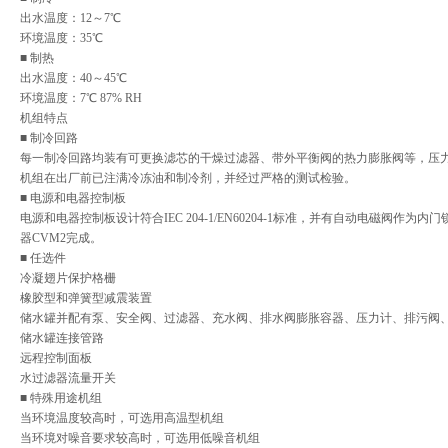
出水温度：12～7℃
环境温度：35℃
■ 制热
出水温度：40～45℃
环境温度：7℃ 87% RH
机组特点
■ 制冷回路
每一制冷回路均装有可更换滤芯的干燥过滤器、带外平衡阀的热力膨胀阀等，压
机组在出厂前已注满冷冻油和制冷剂，并经过严格的测试检验。
■ 电源和电器控制板
电源和电器控制板设计符合IEC 204-1/EN60204-1标准，并有自动电磁阀
器CVM2完成。
■ 任选件
冷凝翅片保护格栅
橡胶型和弹簧型减震装置
储水罐并配有泵、安全阀、过滤器、充水阀、排水阀膨胀容器、压力计、排污阀
储水罐连接管路
远程控制面板
水过滤器流量开关
■ 特殊用途机组
当环境温度较高时，可选用高温型机组
当环境对噪音要求较高时，可选用低噪音机组