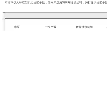
本样本仅为标准型机组性能参数，如用户选用特殊用途机组时，另行提供性能参
水泵
中央空调
智能供水机组
一体化预制泵站
给排水设备集成
暖通设备集成
楼宇用水泵
全程综合处理器
射频电子水处理器
智能通风系统
设施运营维护管理
恒温恒湿精密空调系统
版权所有：北京鸿铭嘉丰环保节能技术有限公司 Copyright © All Rights Reserv
版权所有：北京鸿铭嘉丰环保节能技术有限公司
电话：+86 010-
联系地址：北京市东城区和平里七区25号楼中林商务306室10G 电话：+86 010-64
Copyright
© All Rights Reserved
京ICP备09113829号-1